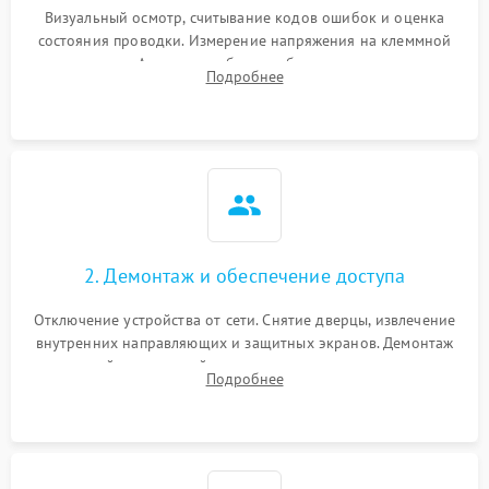
Визуальный осмотр, считывание кодов ошибок и оценка
состояния проводки. Измерение напряжения на клеммной
колодке. Анализ жалоб на проблемы с нагревом,
Подробнее
конвекцией, панелью управления или блокировкой дверцы.
2. Демонтаж и обеспечение доступа
Отключение устройства от сети. Снятие дверцы, извлечение
внутренних направляющих и защитных экранов. Демонтаж
задней или верхней панели для прямого доступа к
Подробнее
нагревательным элементам, плате и вентиляторам.