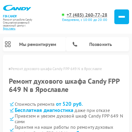
+7 (485) 260-77-28
FIX-CANDY
Ежедневно, с 10:00 до 20:00
Ремонт устройств Candy
Специализированный
cервисный центр г.
Ярославль
Мы ремонтируем
Позвонить
лавле
Ремонт духового шкафа Candy FPP 649 N в Ярославле
Ремонт духового шкафа Candy FPP
649 N в Ярославле
от 520 руб.
Стоимость ремонта
Бесплатная диагностика
даже при отказе
Привезем и увезем духовой шкаф Candy FPP 649 N
сами
Ремонт варочных панелей Candy
Ремонт микроволновых печей Candy
Ремонт стиральных машин Candy
Ремонт водонагревателей Candy
Ремонт посудомоечных машин Candy
Ремонт сушильных машин Candy
Гарантия на наши работы по ремонту духовых