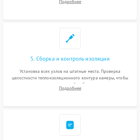
Подробнее
выгоревших реле, восстановление контактов и замена
уплотнителя.
5. Сборка и контроль изоляции
Установка всех узлов на штатные места. Проверка
целостности теплоизоляционного контура камеры, чтобы
исключить перегрев кухонной мебели и потерю тепла.
Подробнее
Надежная фиксация клемм и сборка корпуса шкафа.