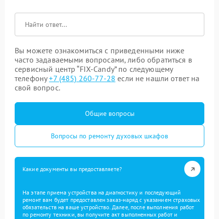
Вы можете ознакомиться с приведенными ниже
часто задаваемыми вопросами, либо обратиться в
сервисный центр “FIX-Candy” по следующему
телефону
+7 (485) 260-77-28
если не нашли ответ на
свой вопрос.
Общие вопросы
Вопросы по ремонту духовых шкафов
Какие документы вы предоставляете?
На этапе приема устройства на диагностику и последующий
ремонт вам будет предоставлен заказ-наряд с указанием страховых
обязательств на ваше устройство. Далее, после выполнения работ
по ремонту техники, вы получите акт выполненных работ и