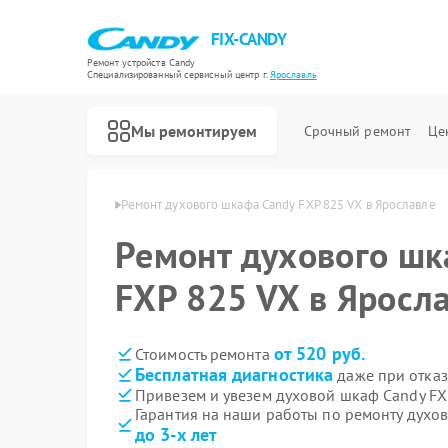
FIX-CANDY
Ремонт устройств Candy
Специализированный cервисный центр г.
Ярославль
Мы ремонтируем
Срочный ремонт
Це
 Candy в Ярославле
Ремонт духового шкафа Candy FXP 825 VX в Ярославле
Ремонт духового шк
FXP 825 VX в Яросл
от 520 руб.
Стоимость ремонта
Бесплатная диагностика
даже при отказ
Привезем и увезем духовой шкаф Candy FX
Гарантия на наши работы по ремонту духо
до 3-х лет
Ремонт варочных панелей Candy
Ремонт водонагревателей Candy
Ремонт микроволновых печей Candy
Ремонт посудомоечных машин Candy
Ремонт стиральных машин Candy
Ремонт сушильных машин Candy