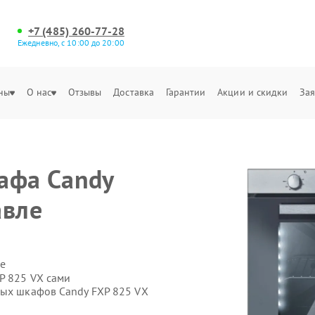
+7 (485) 260-77-28
Ежедневно, с 10:00 до 20:00
ны
О нас
Отзывы
Доставка
Гарантии
Акции и скидки
Зая
афа Candy
авле
е
P 825 VX сами
вых шкафов Candy FXP 825 VX