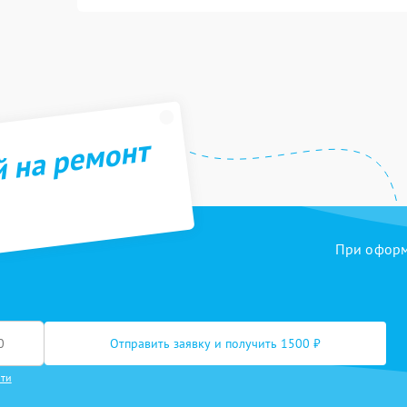
й на ремонт
При оформл
Отправить заявку и получить 1500 ₽
сти