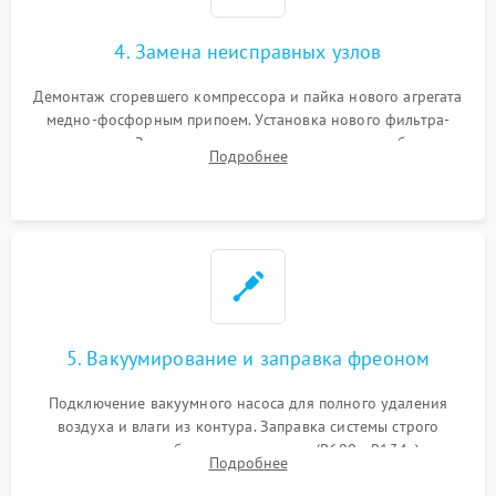
4. Замена неисправных узлов
Демонтаж сгоревшего компрессора и пайка нового агрегата
медно-фосфорным припоем. Установка нового фильтра-
осушителя. Замена изношенных вентиляторов обдува,
Подробнее
сломанных заслонок или поврежденных дверных петель.
5. Вакуумирование и заправка фреоном
Подключение вакуумного насоса для полного удаления
воздуха и влаги из контура. Заправка системы строго
дозированным объемом хладагента (R600a, R134a) по
Подробнее
электронным весам. Контроль рабочего давления в системе.