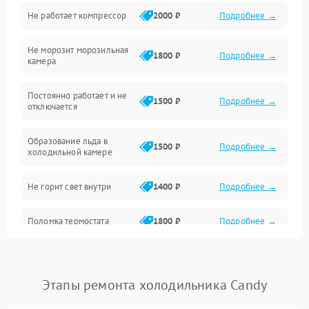
Не работает компрессор
2000 ₽
Подробнее →
Электропитание
Не морозит морозильная
Дренаж
1800 ₽
Подробнее →
камера
Оттайка
Постоянно работает и не
1500 ₽
Подробнее →
отключается
Программное обеспечение
Образование льда в
1500 ₽
Подробнее →
холодильной камере
Не горит свет внутри
1400 ₽
Подробнее →
Поломка термостата
1800 ₽
Подробнее →
Не работает вентилятор
1800 ₽
Подробнее →
Этапы ремонта холодильника Candy
Поломка системы No Frost
2600 ₽
Подробнее →