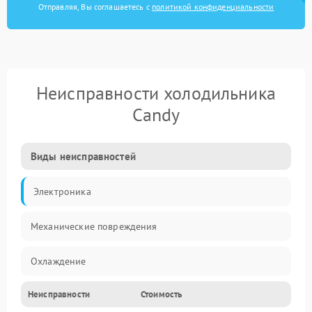
Отправляя, Вы соглашаетесь с
политикой конфиденциальности
Неисправности холодильника
Candy
Виды неисправностей
Электроника
Механические повреждения
Охлаждение
Неисправности
Стоимость
Механика