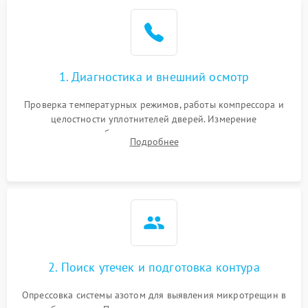
Образование конденсата
1800 ₽
Подробнее →
на стенках
Сбой в работе инвертора
2100 ₽
Подробнее →
1. Диагностика и внешний осмотр
Запах горелого при
2000 ₽
Подробнее →
Проверка температурных режимов, работы компрессора и
работе
целостности уплотнителей дверей. Измерение
сопротивления обмоток мотора, проверка термостата и
Не включается
Подробнее
1000 ₽
Подробнее →
считывание кодов ошибок с электронного дисплея.
холодильник
Проблемы с системой
автоматической
1800 ₽
Подробнее →
разморозки
2. Поиск утечек и подготовка контура
Опрессовка системы азотом для выявления микротрещин в