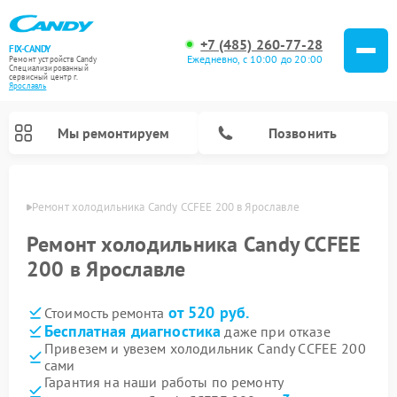
+7 (485) 260-77-28
FIX-CANDY
Ежедневно, с 10:00 до 20:00
Ремонт устройств Candy
Специализированный
cервисный центр г.
Ярославль
Мы ремонтируем
Позвонить
лавле
Ремонт холодильника Candy CCFEE 200 в Ярославле
Ремонт холодильника Candy CCFEE
200 в Ярославле
от 520 руб.
Стоимость ремонта
Бесплатная диагностика
даже при отказе
Привезем и увезем холодильник Candy CCFEE 200
сами
Ремонт варочных панелей Candy
Ремонт посудомоечных машин Candy
Ремонт водонагревателей Candy
Ремонт микроволновых печей Candy
Ремонт стиральных машин Candy
Ремонт сушильных машин Candy
Гарантия на наши работы по ремонту