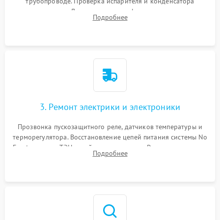
трубопроводе. Проверка испарителя и конденсатора
течеискателем. Демонтаж старого фильтра-осушителя и
Подробнее
продувка капиллярной трубки для устранения засоров.
3. Ремонт электрики и электроники
Прозвонка пускозащитного реле, датчиков температуры и
терморегулятора. Восстановление цепей питания системы No
Frost, включая ТЭН оттайки и вентилятор. Ремонт или замена
Подробнее
платы управления при сбоях алгоритмов.