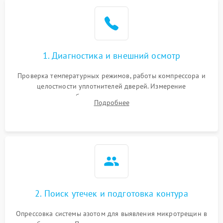
Образование конденсата
1800 ₽
Подробнее →
на стенках
Сбой в работе инвертора
2100 ₽
Подробнее →
1. Диагностика и внешний осмотр
Запах горелого при
2000 ₽
Подробнее →
Проверка температурных режимов, работы компрессора и
работе
целостности уплотнителей дверей. Измерение
сопротивления обмоток мотора, проверка термостата и
Не включается
Подробнее
1000 ₽
Подробнее →
считывание кодов ошибок с электронного дисплея.
холодильник
Проблемы с системой
автоматической
1800 ₽
Подробнее →
разморозки
2. Поиск утечек и подготовка контура
Опрессовка системы азотом для выявления микротрещин в