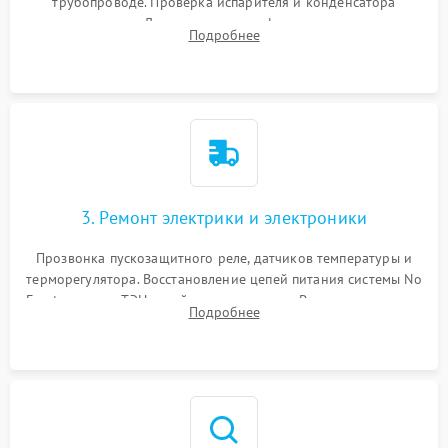
трубопроводе. Проверка испарителя и конденсатора
течеискателем. Демонтаж старого фильтра-осушителя и
Подробнее
продувка капиллярной трубки для устранения засоров.
3. Ремонт электрики и электроники
Прозвонка пускозащитного реле, датчиков температуры и
терморегулятора. Восстановление цепей питания системы No
Frost, включая ТЭН оттайки и вентилятор. Ремонт или замена
Подробнее
платы управления при сбоях алгоритмов.