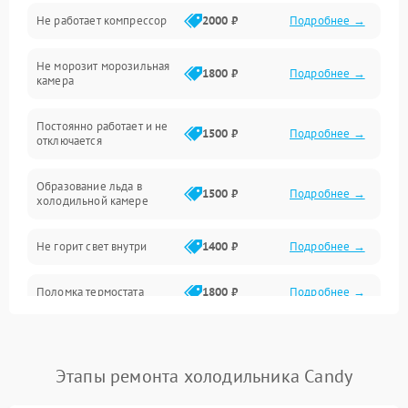
Не работает компрессор
2000 ₽
Подробнее →
Электропитание
Не морозит морозильная
Дренаж
1800 ₽
Подробнее →
камера
Оттайка
Постоянно работает и не
1500 ₽
Подробнее →
отключается
Программное обеспечение
Образование льда в
1500 ₽
Подробнее →
холодильной камере
Не горит свет внутри
1400 ₽
Подробнее →
Поломка термостата
1800 ₽
Подробнее →
Не работает вентилятор
1800 ₽
Подробнее →
Этапы ремонта холодильника Candy
Поломка системы No Frost
2600 ₽
Подробнее →