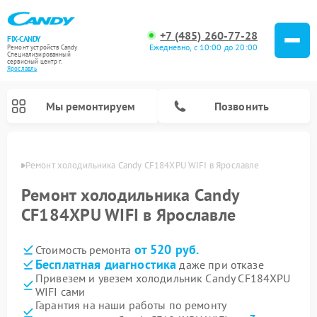
+7 (485) 260-77-28
FIX-CANDY
Ежедневно, с 10:00 до 20:00
Ремонт устройств Candy
Специализированный
cервисный центр г.
Ярославль
Мы ремонтируем
Позвонить
лавле
Ремонт холодильника Candy CF184XPU WIFI в Ярославле
Ремонт холодильника Candy
CF184XPU WIFI в Ярославле
от 520 руб.
Стоимость ремонта
Бесплатная диагностика
даже при отказе
Привезем и увезем холодильник Candy CF184XPU
WIFI сами
Ремонт варочных панелей Candy
Ремонт посудомоечных машин Candy
Ремонт водонагревателей Candy
Ремонт микроволновых печей Candy
Ремонт стиральных машин Candy
Ремонт сушильных машин Candy
Гарантия на наши работы по ремонту