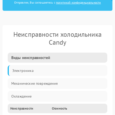
Отправляя, Вы соглашаетесь с
политикой конфиденциальности
Неисправности холодильника
Candy
Виды неисправностей
Электроника
Механические повреждения
Охлаждение
Неисправности
Стоимость
Механика