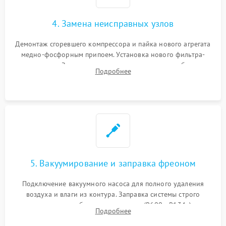
4. Замена неисправных узлов
Демонтаж сгоревшего компрессора и пайка нового агрегата
медно-фосфорным припоем. Установка нового фильтра-
осушителя. Замена изношенных вентиляторов обдува,
Подробнее
сломанных заслонок или поврежденных дверных петель.
5. Вакуумирование и заправка фреоном
Подключение вакуумного насоса для полного удаления
воздуха и влаги из контура. Заправка системы строго
дозированным объемом хладагента (R600a, R134a) по
Подробнее
электронным весам. Контроль рабочего давления в системе.