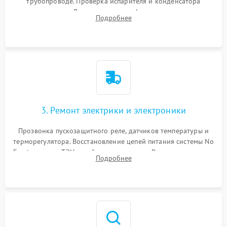
трубопроводе. Проверка испарителя и конденсатора
течеискателем. Демонтаж старого фильтра-осушителя и
Подробнее
продувка капиллярной трубки для устранения засоров.
3. Ремонт электрики и электроники
Прозвонка пускозащитного реле, датчиков температуры и
терморегулятора. Восстановление цепей питания системы No
Frost, включая ТЭН оттайки и вентилятор. Ремонт или замена
Подробнее
платы управления при сбоях алгоритмов.