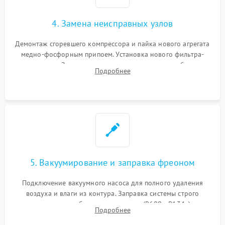
4. Замена неисправных узлов
Демонтаж сгоревшего компрессора и пайка нового агрегата
медно-фосфорным припоем. Установка нового фильтра-
осушителя. Замена изношенных вентиляторов обдува,
Подробнее
сломанных заслонок или поврежденных дверных петель.
5. Вакуумирование и заправка фреоном
Подключение вакуумного насоса для полного удаления
воздуха и влаги из контура. Заправка системы строго
дозированным объемом хладагента (R600a, R134a) по
Подробнее
электронным весам. Контроль рабочего давления в системе.