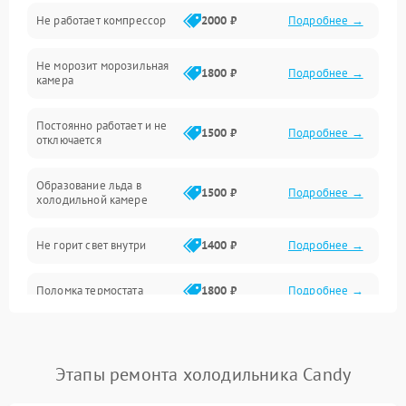
Не работает компрессор
2000 ₽
Подробнее →
Электропитание
Не морозит морозильная
Дренаж
1800 ₽
Подробнее →
камера
Оттайка
Постоянно работает и не
1500 ₽
Подробнее →
отключается
Программное обеспечение
Образование льда в
1500 ₽
Подробнее →
холодильной камере
Не горит свет внутри
1400 ₽
Подробнее →
Поломка термостата
1800 ₽
Подробнее →
Не работает вентилятор
1800 ₽
Подробнее →
Этапы ремонта холодильника Candy
Поломка системы No Frost
2600 ₽
Подробнее →