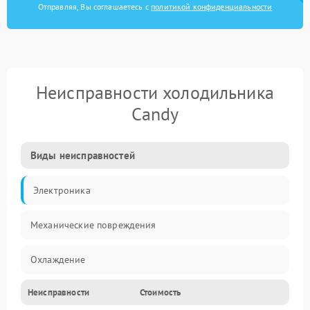
Отправляя, Вы соглашаетесь с
политикой конфиденциальности
Неисправности холодильника
Candy
Виды неисправностей
Электроника
Механические повреждения
Охлаждение
Неисправности
Стоимость
Механика