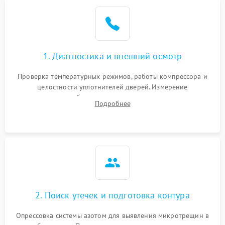
Образование конденсата
1800 ₽
Подробнее →
на стенках
Сбой в работе инвертора
2100 ₽
Подробнее →
1. Диагностика и внешний осмотр
Запах горелого при
2000 ₽
Подробнее →
Проверка температурных режимов, работы компрессора и
работе
целостности уплотнителей дверей. Измерение
сопротивления обмоток мотора, проверка термостата и
Не включается
Подробнее
1000 ₽
Подробнее →
считывание кодов ошибок с электронного дисплея.
холодильник
Проблемы с системой
автоматической
1800 ₽
Подробнее →
разморозки
2. Поиск утечек и подготовка контура
Опрессовка системы азотом для выявления микротрещин в