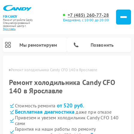
+7 (485) 260-77-28
FIX-CANDY
Ежедневно, с 10:00 до 20:00
Ремонт устройств Candy
Специализированный
cервисный центр г.
Ярославль
Мы ремонтируем
Позвонить
лавле
Ремонт холодильника Candy CFO 140 в Ярославле
Ремонт холодильника Candy CFO
140 в Ярославле
от 520 руб.
Стоимость ремонта
Бесплатная диагностика
даже при отказе
Привезем и увезем холодильник Candy CFO 140
сами
Ремонт варочных панелей Candy
Ремонт посудомоечных машин Candy
Ремонт водонагревателей Candy
Ремонт микроволновых печей Candy
Ремонт стиральных машин Candy
Ремонт сушильных машин Candy
Гарантия на наши работы по ремонту