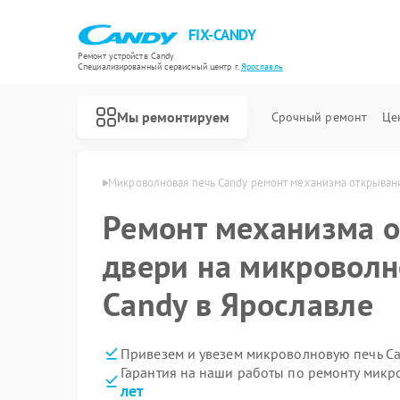
FIX-CANDY
Ремонт устройств Candy
Специализированный cервисный центр г.
Ярославль
Мы ремонтируем
Срочный ремонт
Це
 Candy в Ярославле
Микроволновая печь Candy ремонт механизма открыван
Ремонт механизма 
двери на микроволн
Candy в Ярославле
Привезем и увезем микроволновую печь Ca
Гарантия на наши работы по ремонту мик
лет
Ремонт варочных панелей Candy
Ремонт водонагревателей Candy
Ремонт духовых шкафов Candy
Ремонт посудомоечных машин Candy
Ремонт стиральных машин Candy
Ремонт сушильных машин Candy