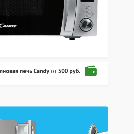
лновая печь Candy
от
500 руб.