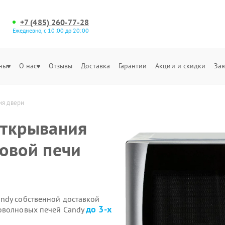
+7 (485) 260-77-28
Ежедневно, с 10:00 до 20:00
ны
О нас
Отзывы
Доставка
Гарантии
Акции и скидки
Зая
ия двери
открывания
овой печи
ndy собственной доставкой
до 3-х
роволновых печей Candy