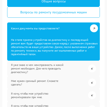
Общие вопросы
Вопросы по ремонту посудомоечных машин
Какие документы вы предоставляете?
На этапе приема устройства на диагностику и последующий
ремонт вам будет предоставлен заказ-наряд с указанием страховых
обязательств на ваше устройство. Далее, после выполнения работ
по ремонту техники, вы получите акт выполненных работ и
гарантийный талон.
Я уже знаю в чем неисправность и какой
ремонт необходим. Для чего проводить
диагностику?
Мне нужен срочный ремонт. Сможете
сделать?
Я хочу, чтобы мое устройство
ремонтировали при мне.
Я хочу, чтобы мое устройство