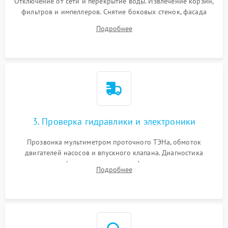
Отключение от сети и перекрытие воды. Извлечение корзин,
фильтров и импеллеров. Снятие боковых стенок, фасада
дверцы или нижнего поддона для прямого доступа к
Подробнее
циркуляционному насосу, ТЭНу и сливной помпе.
3. Проверка гидравлики и электроники
Прозвонка мультиметром проточного ТЭНа, обмоток
двигателей насосов и впускного клапана. Диагностика
прессостата (датчика уровня воды), датчика мутности,
Подробнее
концевика дверцы и электронного модуля управления.