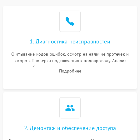
Не работает сушилка
2100 ₽
Подробнее →
Сбои в работе таймера
1700 ₽
Подробнее →
1. Диагностика неисправностей
Проблемы с
2100 ₽
Подробнее →
циркуляционным насосом
Считывание кодов ошибок, осмотр на наличие протечек и
засоров. Проверка подключения к водопроводу. Анализ
жалоб на отсутствие слива, нагрева, вращения
Подробнее
разбрызгивателей или срабатывание системы защиты
аквастоп.
2. Демонтаж и обеспечение доступа