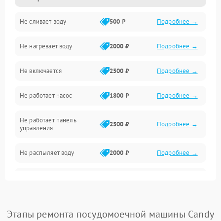
Не сливает воду
500 ₽
Подробнее →
Электропитание
Не нагревает воду
2000 ₽
Подробнее →
Датчики
Не включается
2500 ₽
Подробнее →
Нагрев
Не работает насос
1800 ₽
Подробнее →
Вода
Не работает панель
Гигиена
2500 ₽
Подробнее →
управления
Программное обеспечение
Не распыляет воду
2000 ₽
Подробнее →
Не запускается цикл
1800 ₽
Подробнее →
стирки
Проблемы с набором
Этапы ремонта посудомоечной машины Candy
1800 ₽
Подробнее →
воды