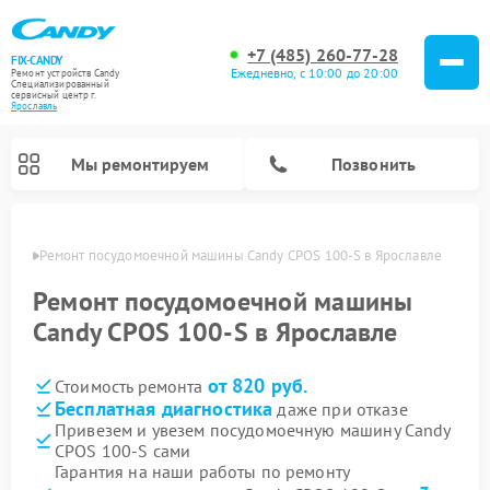
+7 (485) 260-77-28
FIX-CANDY
Ежедневно, с 10:00 до 20:00
Ремонт устройств Candy
Специализированный
cервисный центр г.
Ярославль
Мы ремонтируем
Позвонить
лавле
Ремонт посудомоечной машины Candy CPOS 100-S в Ярославле
Ремонт посудомоечной машины
Candy CPOS 100-S в Ярославле
от 820 руб.
Стоимость ремонта
Бесплатная диагностика
даже при отказе
Привезем и увезем посудомоечную машину Candy
CPOS 100-S сами
Ремонт варочных панелей Candy
Ремонт стиральных машин Candy
Ремонт водонагревателей Candy
Ремонт микроволновых печей Candy
Ремонт сушильных машин Candy
Гарантия на наши работы по ремонту