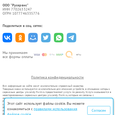
ООО "Русервис"
ИНН 7702633247
ОГРН 1077746335776
Поделиться в соц. сетях:
Мы принимаем
все формы оплаты
Политика конфиденциальности
Вся информация на сайте носит исключительно справочный характер.
Товарные знаки используются исключительно для описания устройств, в отношении которых
сервисные центры yrs.candy-fixim.ru предоставляют услуги по ремонту. Услуги оказываются в
неавторизованных сервисных центрах yrs.candy-fixim.ru, которые не связаны с
правообладателями товарных знаков или их официальными представителями.
Ремонт осуществляется для устройств, уже введенных в гражданский оборот в соответствии
Этот сайт использует файлы cookie. Вы можете
со статьей 1487 ГК РФ.
Использование товарных знаков не преследует цели индивидуализации услуг или введения
ознакомиться с
правилами использования
Согласен
потребителей в заблуждение, а служит для информирования о предоставляемых услугах по
ремонту техники указанных брендов.
файлов cookie