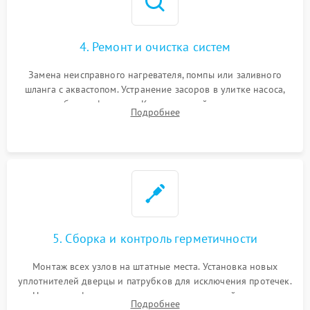
4. Ремонт и очистка систем
Замена неисправного нагревателя, помпы или заливного
шланга с аквастопом. Устранение засоров в улитке насоса,
патрубках и фильтрах. Компонентный ремонт платы
Подробнее
управления, восстановление поврежденной проводки.
5. Сборка и контроль герметичности
Монтаж всех узлов на штатные места. Установка новых
уплотнителей дверцы и патрубков для исключения протечек.
Надежная фиксация хомутов гидравлической системы,
Подробнее