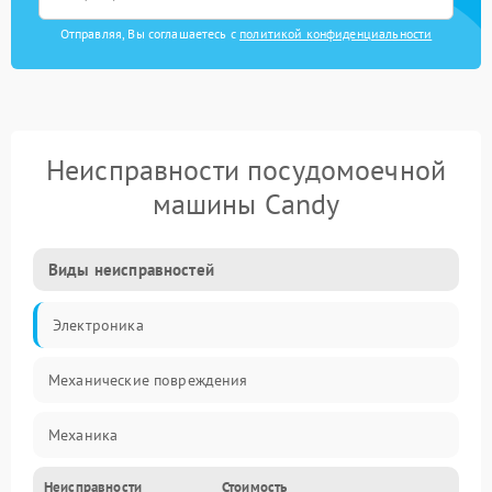
Отправляя, Вы соглашаетесь с
политикой конфиденциальности
Неисправности посудомоечной
машины Candy
Виды неисправностей
Электроника
Механические повреждения
Механика
Неисправности
Стоимость
Управление