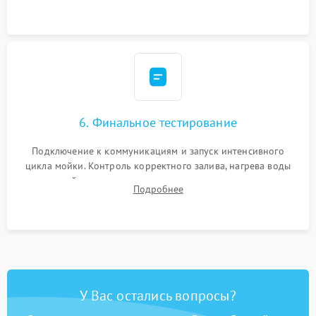
сборка корпуса и установка датчика поплавка.
6. Финальное тестирование
Подключение к коммуникациям и запуск интенсивного
цикла мойки. Контроль корректного залива, нагрева воды
до нужной температуры, отсутствия посторонних шумов,
Подробнее
штатного слива и абсолютной сухости в поддоне.
У Вас остались вопросы?