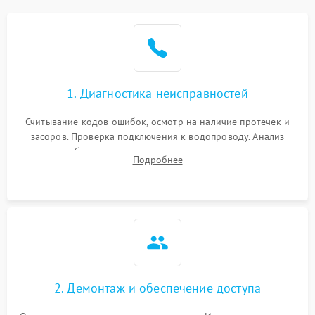
Не работает сушилка
2100 ₽
Подробнее →
Сбои в работе таймера
1700 ₽
Подробнее →
1. Диагностика неисправностей
Проблемы с
2100 ₽
Подробнее →
циркуляционным насосом
Считывание кодов ошибок, осмотр на наличие протечек и
засоров. Проверка подключения к водопроводу. Анализ
жалоб на отсутствие слива, нагрева, вращения
Подробнее
разбрызгивателей или срабатывание системы защиты
аквастоп.
2. Демонтаж и обеспечение доступа