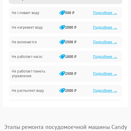
Не сливает воду
500 ₽
Подробнее →
Электропитание
Не нагревает воду
2000 ₽
Подробнее →
Датчики
Не включается
2500 ₽
Подробнее →
Нагрев
Не работает насос
1800 ₽
Подробнее →
Вода
Не работает панель
Гигиена
2500 ₽
Подробнее →
управления
Программное обеспечение
Не распыляет воду
2000 ₽
Подробнее →
Не запускается цикл
1800 ₽
Подробнее →
стирки
Проблемы с набором
Этапы ремонта посудомоечной машины Candy
1800 ₽
Подробнее →
воды