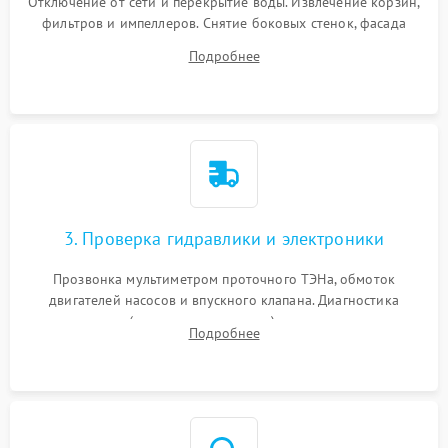
Отключение от сети и перекрытие воды. Извлечение корзин,
фильтров и импеллеров. Снятие боковых стенок, фасада
дверцы или нижнего поддона для прямого доступа к
Подробнее
циркуляционному насосу, ТЭНу и сливной помпе.
3. Проверка гидравлики и электроники
Прозвонка мультиметром проточного ТЭНа, обмоток
двигателей насосов и впускного клапана. Диагностика
прессостата (датчика уровня воды), датчика мутности,
Подробнее
концевика дверцы и электронного модуля управления.