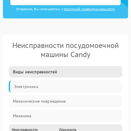
Отправляя, Вы соглашаетесь с
политикой конфиденциальности
Неисправности посудомоечной
машины Candy
Виды неисправностей
Электроника
Механические повреждения
Механика
Неисправности
Стоимость
Управление