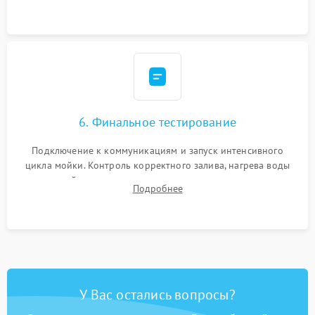
сборка корпуса и установка датчика поплавка.
6. Финальное тестирование
Подключение к коммуникациям и запуск интенсивного
цикла мойки. Контроль корректного залива, нагрева воды
до нужной температуры, отсутствия посторонних шумов,
Подробнее
штатного слива и абсолютной сухости в поддоне.
У Вас остались вопросы?