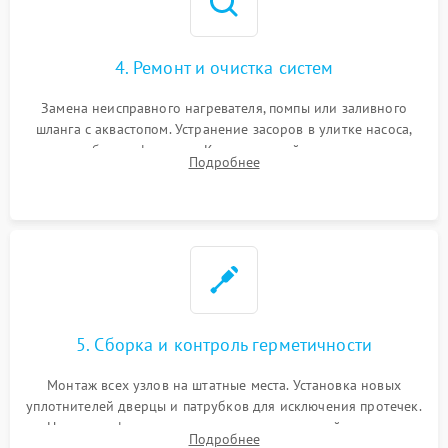
4. Ремонт и очистка систем
Замена неисправного нагревателя, помпы или заливного
шланга с аквастопом. Устранение засоров в улитке насоса,
патрубках и фильтрах. Компонентный ремонт платы
Подробнее
управления, восстановление поврежденной проводки.
5. Сборка и контроль герметичности
Монтаж всех узлов на штатные места. Установка новых
уплотнителей дверцы и патрубков для исключения протечек.
Надежная фиксация хомутов гидравлической системы,
Подробнее