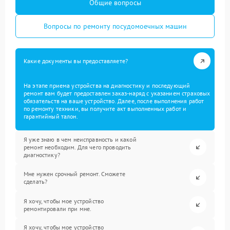
Общие вопросы
Вопросы по ремонту посудомоечных машин
Какие документы вы предоставляете?
На этапе приема устройства на диагностику и последующий
ремонт вам будет предоставлен заказ-наряд с указанием страховых
обязательств на ваше устройство. Далее, после выполнения работ
по ремонту техники, вы получите акт выполненных работ и
гарантийный талон.
Я уже знаю в чем неисправность и какой
ремонт необходим. Для чего проводить
диагностику?
Мне нужен срочный ремонт. Сможете
сделать?
Я хочу, чтобы мое устройство
ремонтировали при мне.
Я хочу, чтобы мое устройство