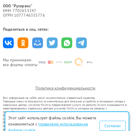
ООО "Русервис"
ИНН 7702633247
ОГРН 1077746335776
Поделиться в соц. сетях:
Мы принимаем
все формы оплаты
Политика конфиденциальности
Вся информация на сайте носит исключительно справочный характер.
Товарные знаки используются исключительно для описания устройств, в отношении которых
сервисные центры yrs.candy-fixim.ru предоставляют услуги по ремонту. Услуги оказываются в
неавторизованных сервисных центрах yrs.candy-fixim.ru, которые не связаны с
правообладателями товарных знаков или их официальными представителями.
Ремонт осуществляется для устройств, уже введенных в гражданский оборот в соответствии
Этот сайт использует файлы cookie. Вы можете
со статьей 1487 ГК РФ.
Использование товарных знаков не преследует цели индивидуализации услуг или введения
ознакомиться с
правилами использования
Согласен
потребителей в заблуждение, а служит для информирования о предоставляемых услугах по
ремонту техники указанных брендов.
файлов cookie