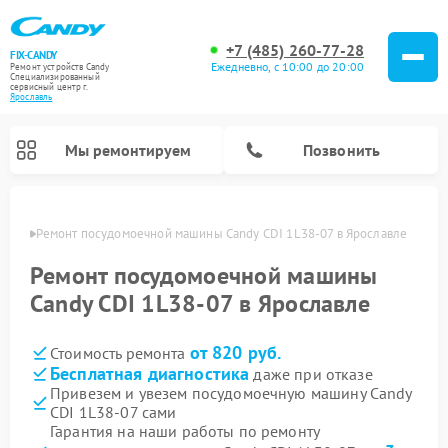
+7 (485) 260-77-28
FIX-CANDY
Ежедневно, с 10:00 до 20:00
Ремонт устройств Candy
Специализированный
cервисный центр г.
Ярославль
Мы ремонтируем
Позвонить
лавле
Ремонт посудомоечной машины Candy CDI 1L38-07 в Ярославле
Ремонт посудомоечной машины
Candy CDI 1L38-07 в Ярославле
от 820 руб.
Стоимость ремонта
Бесплатная диагностика
даже при отказе
Привезем и увезем посудомоечную машину Candy
CDI 1L38-07 сами
Ремонт варочных панелей Candy
Ремонт стиральных машин Candy
Ремонт водонагревателей Candy
Ремонт микроволновых печей Candy
Ремонт сушильных машин Candy
Гарантия на наши работы по ремонту