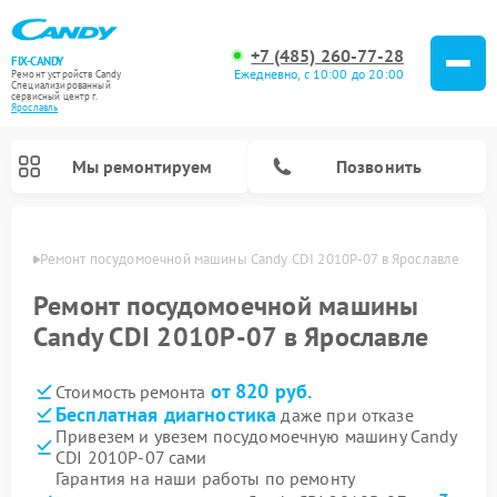
+7 (485) 260-77-28
FIX-CANDY
Ежедневно, с 10:00 до 20:00
Ремонт устройств Candy
Специализированный
cервисный центр г.
Ярославль
Мы ремонтируем
Позвонить
лавле
Ремонт посудомоечной машины Candy CDI 2010P-07 в Ярославле
Ремонт посудомоечной машины
Candy CDI 2010P-07 в Ярославле
от 820 руб.
Стоимость ремонта
Бесплатная диагностика
даже при отказе
Привезем и увезем посудомоечную машину Candy
CDI 2010P-07 сами
Ремонт варочных панелей Candy
Ремонт стиральных машин Candy
Ремонт водонагревателей Candy
Ремонт микроволновых печей Candy
Ремонт сушильных машин Candy
Гарантия на наши работы по ремонту