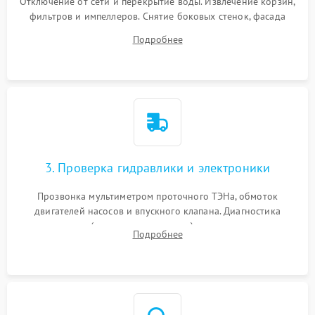
Отключение от сети и перекрытие воды. Извлечение корзин,
фильтров и импеллеров. Снятие боковых стенок, фасада
дверцы или нижнего поддона для прямого доступа к
Подробнее
циркуляционному насосу, ТЭНу и сливной помпе.
3. Проверка гидравлики и электроники
Прозвонка мультиметром проточного ТЭНа, обмоток
двигателей насосов и впускного клапана. Диагностика
прессостата (датчика уровня воды), датчика мутности,
Подробнее
концевика дверцы и электронного модуля управления.