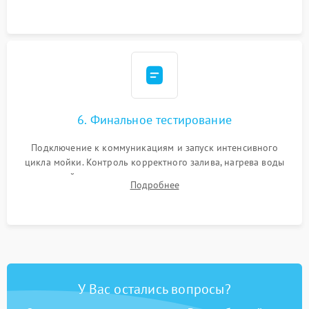
сборка корпуса и установка датчика поплавка.
6. Финальное тестирование
Подключение к коммуникациям и запуск интенсивного
цикла мойки. Контроль корректного залива, нагрева воды
до нужной температуры, отсутствия посторонних шумов,
Подробнее
штатного слива и абсолютной сухости в поддоне.
У Вас остались вопросы?