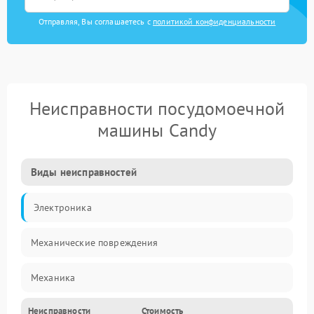
Отправляя, Вы соглашаетесь с
политикой конфиденциальности
Неисправности посудомоечной
машины Candy
Виды неисправностей
Электроника
Механические повреждения
Механика
Неисправности
Стоимость
Управление