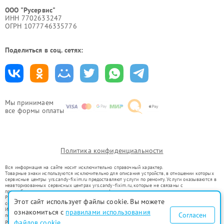
ООО "Русервис"
ИНН 7702633247
ОГРН 1077746335776
Поделиться в соц. сетях:
Мы принимаем
все формы оплаты
Политика конфиденциальности
Вся информация на сайте носит исключительно справочный характер.
Товарные знаки используются исключительно для описания устройств, в отношении которых
сервисные центры yrs.candy-fixim.ru предоставляют услуги по ремонту. Услуги оказываются в
неавторизованных сервисных центрах yrs.candy-fixim.ru, которые не связаны с
правообладателями товарных знаков или их официальными представителями.
Ремонт осуществляется для устройств, уже введенных в гражданский оборот в соответствии
Этот сайт использует файлы cookie. Вы можете
со статьей 1487 ГК РФ.
Использование товарных знаков не преследует цели индивидуализации услуг или введения
ознакомиться с
правилами использования
Согласен
потребителей в заблуждение, а служит для информирования о предоставляемых услугах по
ремонту техники указанных брендов.
файлов cookie