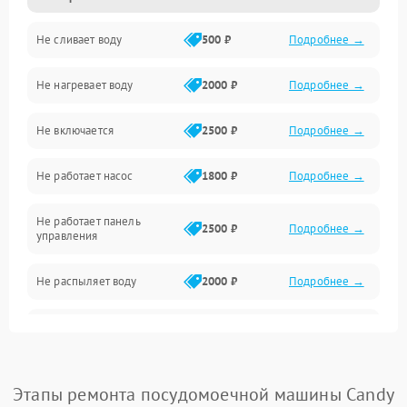
Не сливает воду
500 ₽
Подробнее →
Электропитание
Не нагревает воду
2000 ₽
Подробнее →
Датчики
Не включается
2500 ₽
Подробнее →
Нагрев
Не работает насос
1800 ₽
Подробнее →
Вода
Не работает панель
Гигиена
2500 ₽
Подробнее →
управления
Программное обеспечение
Не распыляет воду
2000 ₽
Подробнее →
Не запускается цикл
1800 ₽
Подробнее →
стирки
Проблемы с набором
Этапы ремонта посудомоечной машины Candy
1800 ₽
Подробнее →
воды