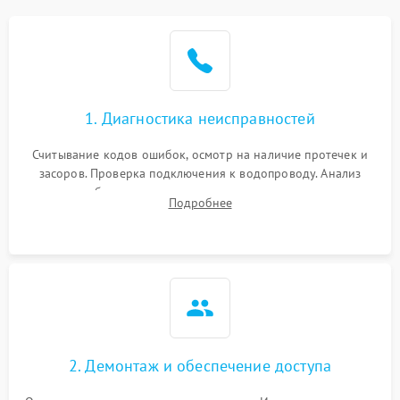
Не работает сушилка
2100 ₽
Подробнее →
Сбои в работе таймера
1700 ₽
Подробнее →
1. Диагностика неисправностей
Проблемы с
2100 ₽
Подробнее →
циркуляционным насосом
Считывание кодов ошибок, осмотр на наличие протечек и
засоров. Проверка подключения к водопроводу. Анализ
жалоб на отсутствие слива, нагрева, вращения
Подробнее
разбрызгивателей или срабатывание системы защиты
аквастоп.
2. Демонтаж и обеспечение доступа