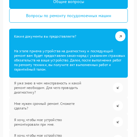
Общие вопросы
Вопросы по ремонту посудомоечных машин
Какие документы вы предоставляете?
На этапе приема устройства на диагностику и последующий
ремонт вам будет предоставлен заказ-наряд с указанием страховых
обязательств на ваше устройство. Далее, после выполнения работ
по ремонту техники, вы получите акт выполненных работ и
гарантийный талон.
Я уже знаю в чем неисправность и какой
ремонт необходим. Для чего проводить
диагностику?
Мне нужен срочный ремонт. Сможете
сделать?
Я хочу, чтобы мое устройство
ремонтировали при мне.
Я хочу, чтобы мое устройство