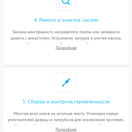
4. Ремонт и очистка систем
Замена неисправного нагревателя, помпы или заливного
шланга с аквастопом. Устранение засоров в улитке насоса,
патрубках и фильтрах. Компонентный ремонт платы
Подробнее
управления, восстановление поврежденной проводки.
5. Сборка и контроль герметичности
Монтаж всех узлов на штатные места. Установка новых
уплотнителей дверцы и патрубков для исключения протечек.
Надежная фиксация хомутов гидравлической системы,
Подробнее