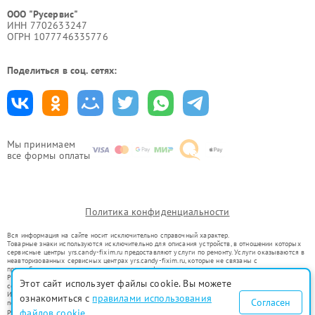
ООО "Русервис"
ИНН 7702633247
ОГРН 1077746335776
Поделиться в соц. сетях:
Мы принимаем
все формы оплаты
Политика конфиденциальности
Вся информация на сайте носит исключительно справочный характер.
Товарные знаки используются исключительно для описания устройств, в отношении которых
сервисные центры yrs.candy-fixim.ru предоставляют услуги по ремонту. Услуги оказываются в
неавторизованных сервисных центрах yrs.candy-fixim.ru, которые не связаны с
правообладателями товарных знаков или их официальными представителями.
Ремонт осуществляется для устройств, уже введенных в гражданский оборот в соответствии
Этот сайт использует файлы cookie. Вы можете
со статьей 1487 ГК РФ.
Использование товарных знаков не преследует цели индивидуализации услуг или введения
ознакомиться с
правилами использования
Согласен
потребителей в заблуждение, а служит для информирования о предоставляемых услугах по
ремонту техники указанных брендов.
файлов cookie