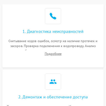
Не работает сушилка
2100 ₽
Подробнее →
Сбои в работе таймера
1700 ₽
Подробнее →
1. Диагностика неисправностей
Проблемы с
2100 ₽
Подробнее →
циркуляционным насосом
Считывание кодов ошибок, осмотр на наличие протечек и
засоров. Проверка подключения к водопроводу. Анализ
жалоб на отсутствие слива, нагрева, вращения
Подробнее
разбрызгивателей или срабатывание системы защиты
аквастоп.
2. Демонтаж и обеспечение доступа