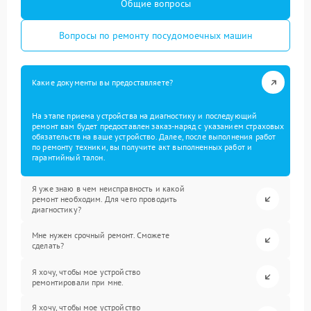
Общие вопросы
Вопросы по ремонту посудомоечных машин
Какие документы вы предоставляете?
На этапе приема устройства на диагностику и последующий
ремонт вам будет предоставлен заказ-наряд с указанием страховых
обязательств на ваше устройство. Далее, после выполнения работ
по ремонту техники, вы получите акт выполненных работ и
гарантийный талон.
Я уже знаю в чем неисправность и какой
ремонт необходим. Для чего проводить
диагностику?
Мне нужен срочный ремонт. Сможете
сделать?
Я хочу, чтобы мое устройство
ремонтировали при мне.
Я хочу, чтобы мое устройство