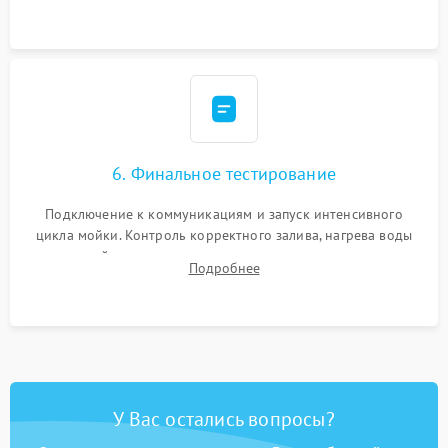
сборка корпуса и установка датчика поплавка.
6. Финальное тестирование
Подключение к коммуникациям и запуск интенсивного
цикла мойки. Контроль корректного залива, нагрева воды
до нужной температуры, отсутствия посторонних шумов,
Подробнее
штатного слива и абсолютной сухости в поддоне.
У Вас остались вопросы?