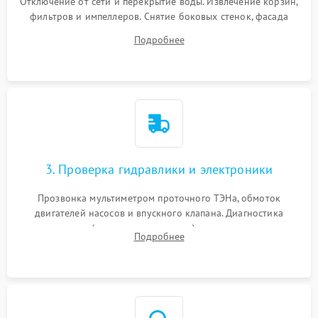
Отключение от сети и перекрытие воды. Извлечение корзин,
фильтров и импеллеров. Снятие боковых стенок, фасада
дверцы или нижнего поддона для прямого доступа к
Подробнее
циркуляционному насосу, ТЭНу и сливной помпе.
3. Проверка гидравлики и электроники
Прозвонка мультиметром проточного ТЭНа, обмоток
двигателей насосов и впускного клапана. Диагностика
прессостата (датчика уровня воды), датчика мутности,
Подробнее
концевика дверцы и электронного модуля управления.