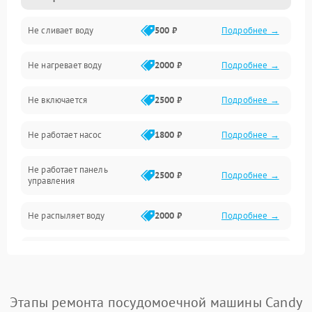
Не сливает воду
500 ₽
Подробнее →
Электропитание
Не нагревает воду
2000 ₽
Подробнее →
Датчики
Не включается
2500 ₽
Подробнее →
Нагрев
Не работает насос
1800 ₽
Подробнее →
Вода
Не работает панель
Гигиена
2500 ₽
Подробнее →
управления
Программное обеспечение
Не распыляет воду
2000 ₽
Подробнее →
Не запускается цикл
1800 ₽
Подробнее →
стирки
Проблемы с набором
Этапы ремонта посудомоечной машины Candy
1800 ₽
Подробнее →
воды