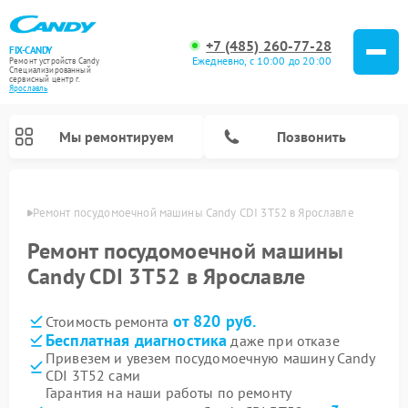
+7 (485) 260-77-28
FIX-CANDY
Ежедневно, с 10:00 до 20:00
Ремонт устройств Candy
Специализированный
cервисный центр г.
Ярославль
Мы ремонтируем
Позвонить
лавле
Ремонт посудомоечной машины Candy CDI 3T52 в Ярославле
Ремонт посудомоечной машины
Candy CDI 3T52 в Ярославле
от 820 руб.
Стоимость ремонта
Бесплатная диагностика
даже при отказе
Привезем и увезем посудомоечную машину Candy
CDI 3T52 сами
Ремонт варочных панелей Candy
Ремонт стиральных машин Candy
Ремонт водонагревателей Candy
Ремонт микроволновых печей Candy
Ремонт сушильных машин Candy
Гарантия на наши работы по ремонту