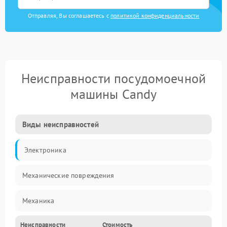
Отправляя, Вы соглашаетесь с
политикой конфиденциальности
Неисправности посудомоечной
машины Candy
Виды неисправностей
Электроника
Механические повреждения
Механика
Неисправности
Стоимость
Управление