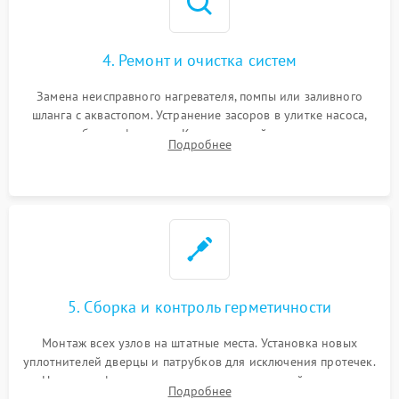
4. Ремонт и очистка систем
Замена неисправного нагревателя, помпы или заливного
шланга с аквастопом. Устранение засоров в улитке насоса,
патрубках и фильтрах. Компонентный ремонт платы
Подробнее
управления, восстановление поврежденной проводки.
5. Сборка и контроль герметичности
Монтаж всех узлов на штатные места. Установка новых
уплотнителей дверцы и патрубков для исключения протечек.
Надежная фиксация хомутов гидравлической системы,
Подробнее