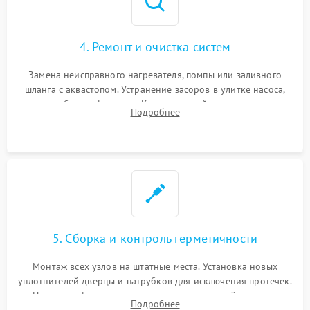
4. Ремонт и очистка систем
Замена неисправного нагревателя, помпы или заливного
шланга с аквастопом. Устранение засоров в улитке насоса,
патрубках и фильтрах. Компонентный ремонт платы
Подробнее
управления, восстановление поврежденной проводки.
5. Сборка и контроль герметичности
Монтаж всех узлов на штатные места. Установка новых
уплотнителей дверцы и патрубков для исключения протечек.
Надежная фиксация хомутов гидравлической системы,
Подробнее