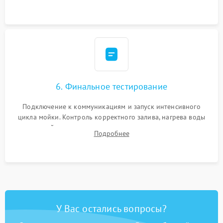
сборка корпуса и установка датчика поплавка.
6. Финальное тестирование
Подключение к коммуникациям и запуск интенсивного
цикла мойки. Контроль корректного залива, нагрева воды
до нужной температуры, отсутствия посторонних шумов,
Подробнее
штатного слива и абсолютной сухости в поддоне.
У Вас остались вопросы?