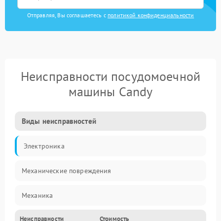
Отправляя, Вы соглашаетесь с
политикой конфиденциальности
Неисправности посудомоечной
машины Candy
Виды неисправностей
Электроника
Механические повреждения
Механика
Неисправности
Стоимость
Управление