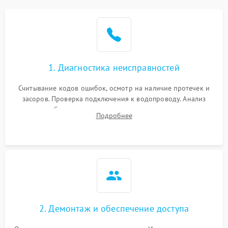
Не работает сушилка
2100 ₽
Подробнее →
Сбои в работе таймера
1700 ₽
Подробнее →
1. Диагностика неисправностей
Проблемы с
2100 ₽
Подробнее →
циркуляционным насосом
Считывание кодов ошибок, осмотр на наличие протечек и
засоров. Проверка подключения к водопроводу. Анализ
жалоб на отсутствие слива, нагрева, вращения
Подробнее
разбрызгивателей или срабатывание системы защиты
аквастоп.
2. Демонтаж и обеспечение доступа