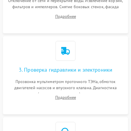
Отключение от сети и перекрытие воды. Извлечение корзин,
фильтров и импеллеров. Снятие боковых стенок, фасада
дверцы или нижнего поддона для прямого доступа к
Подробнее
циркуляционному насосу, ТЭНу и сливной помпе.
3. Проверка гидравлики и электроники
Прозвонка мультиметром проточного ТЭНа, обмоток
двигателей насосов и впускного клапана. Диагностика
прессостата (датчика уровня воды), датчика мутности,
Подробнее
концевика дверцы и электронного модуля управления.