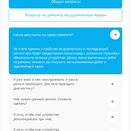
Общие вопросы
Вопросы по ремонту посудомоечных машин
Какие документы вы предоставляете?
На этапе приема устройства на диагностику и последующий
ремонт вам будет предоставлен заказ-наряд с указанием страховых
обязательств на ваше устройство. Далее, после выполнения работ
по ремонту техники, вы получите акт выполненных работ и
гарантийный талон.
Я уже знаю в чем неисправность и какой
ремонт необходим. Для чего проводить
диагностику?
Мне нужен срочный ремонт. Сможете
сделать?
Я хочу, чтобы мое устройство
ремонтировали при мне.
Я хочу, чтобы мое устройство