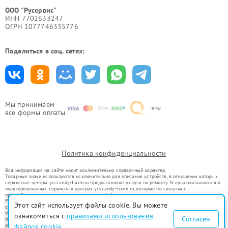
ООО "Русервис"
ИНН 7702633247
ОГРН 1077746335776
Поделиться в соц. сетях:
Мы принимаем
все формы оплаты
Политика конфиденциальности
Вся информация на сайте носит исключительно справочный характер.
Товарные знаки используются исключительно для описания устройств, в отношении которых
сервисные центры yrs.candy-fixim.ru предоставляют услуги по ремонту. Услуги оказываются в
неавторизованных сервисных центрах yrs.candy-fixim.ru, которые не связаны с
правообладателями товарных знаков или их официальными представителями.
Ремонт осуществляется для устройств, уже введенных в гражданский оборот в соответствии
Этот сайт использует файлы cookie. Вы можете
со статьей 1487 ГК РФ.
Использование товарных знаков не преследует цели индивидуализации услуг или введения
ознакомиться с
правилами использования
Согласен
потребителей в заблуждение, а служит для информирования о предоставляемых услугах по
ремонту техники указанных брендов.
файлов cookie