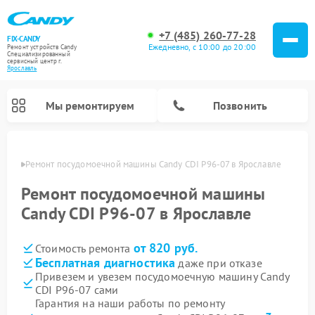
+7 (485) 260-77-28
FIX-CANDY
Ежедневно, с 10:00 до 20:00
Ремонт устройств Candy
Специализированный
cервисный центр г.
Ярославль
Мы ремонтируем
Позвонить
лавле
Ремонт посудомоечной машины Candy CDI P96-07 в Ярославле
Ремонт посудомоечной машины
Candy CDI P96-07 в Ярославле
от 820 руб.
Стоимость ремонта
Бесплатная диагностика
даже при отказе
Привезем и увезем посудомоечную машину Candy
CDI P96-07 сами
Ремонт варочных панелей Candy
Ремонт стиральных машин Candy
Ремонт водонагревателей Candy
Ремонт микроволновых печей Candy
Ремонт сушильных машин Candy
Гарантия на наши работы по ремонту