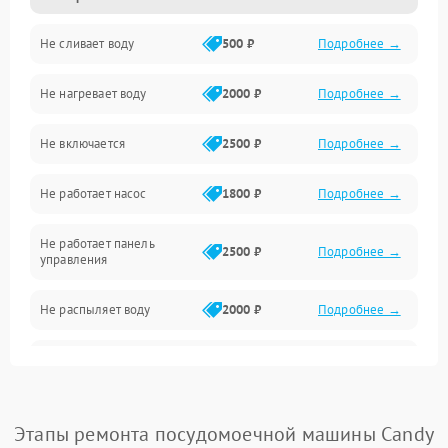
Не сливает воду
500 ₽
Подробнее →
Электропитание
Не нагревает воду
2000 ₽
Подробнее →
Датчики
Не включается
2500 ₽
Подробнее →
Нагрев
Не работает насос
1800 ₽
Подробнее →
Вода
Не работает панель
Гигиена
2500 ₽
Подробнее →
управления
Программное обеспечение
Не распыляет воду
2000 ₽
Подробнее →
Не запускается цикл
1800 ₽
Подробнее →
стирки
Проблемы с набором
Этапы ремонта посудомоечной машины Candy
1800 ₽
Подробнее →
воды