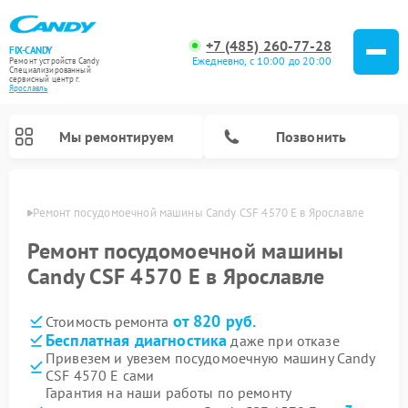
+7 (485) 260-77-28
FIX-CANDY
Ежедневно, с 10:00 до 20:00
Ремонт устройств Candy
Специализированный
cервисный центр г.
Ярославль
Мы ремонтируем
Позвонить
лавле
Ремонт посудомоечной машины Candy CSF 4570 E в Ярославле
Ремонт посудомоечной машины
Candy CSF 4570 E в Ярославле
от 820 руб.
Стоимость ремонта
Бесплатная диагностика
даже при отказе
Привезем и увезем посудомоечную машину Candy
CSF 4570 E сами
Ремонт варочных панелей Candy
Ремонт стиральных машин Candy
Ремонт водонагревателей Candy
Ремонт микроволновых печей Candy
Ремонт сушильных машин Candy
Гарантия на наши работы по ремонту