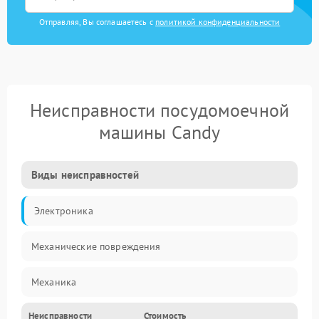
Отправляя, Вы соглашаетесь с
политикой конфиденциальности
Неисправности посудомоечной
машины Candy
Виды неисправностей
Электроника
Механические повреждения
Механика
Неисправности
Стоимость
Управление