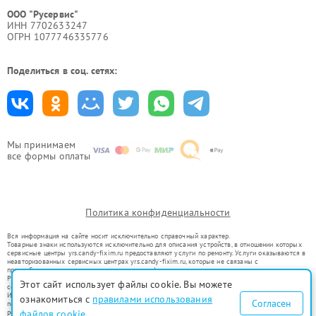
ООО "Русервис"
ИНН 7702633247
ОГРН 1077746335776
Поделиться в соц. сетях:
Мы принимаем
все формы оплаты
Политика конфиденциальности
Вся информация на сайте носит исключительно справочный характер.
Товарные знаки используются исключительно для описания устройств, в отношении которых
сервисные центры yrs.candy-fixim.ru предоставляют услуги по ремонту. Услуги оказываются в
неавторизованных сервисных центрах yrs.candy-fixim.ru, которые не связаны с
правообладателями товарных знаков или их официальными представителями.
Ремонт осуществляется для устройств, уже введенных в гражданский оборот в соответствии
Этот сайт использует файлы cookie. Вы можете
со статьей 1487 ГК РФ.
Использование товарных знаков не преследует цели индивидуализации услуг или введения
ознакомиться с
правилами использования
Согласен
потребителей в заблуждение, а служит для информирования о предоставляемых услугах по
ремонту техники указанных брендов.
файлов cookie