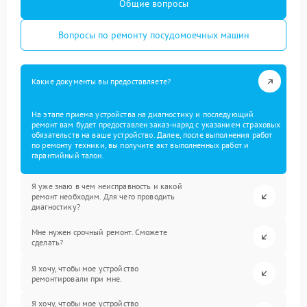
Общие вопросы
Вопросы по ремонту посудомоечных машин
Какие документы вы предоставляете?
На этапе приема устройства на диагностику и последующий
ремонт вам будет предоставлен заказ-наряд с указанием страховых
обязательств на ваше устройство. Далее, после выполнения работ
по ремонту техники, вы получите акт выполненных работ и
гарантийный талон.
Я уже знаю в чем неисправность и какой
ремонт необходим. Для чего проводить
диагностику?
Мне нужен срочный ремонт. Сможете
сделать?
Я хочу, чтобы мое устройство
ремонтировали при мне.
Я хочу, чтобы мое устройство