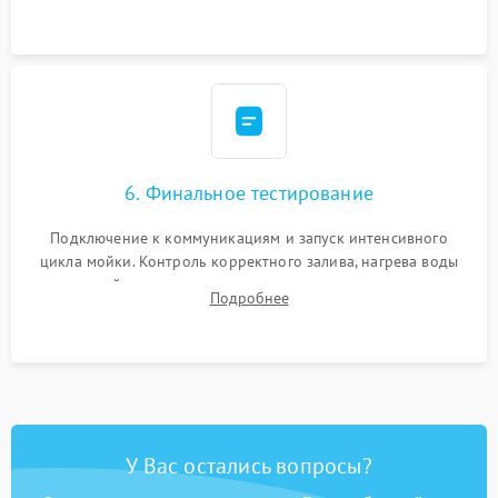
сборка корпуса и установка датчика поплавка.
6. Финальное тестирование
Подключение к коммуникациям и запуск интенсивного
цикла мойки. Контроль корректного залива, нагрева воды
до нужной температуры, отсутствия посторонних шумов,
Подробнее
штатного слива и абсолютной сухости в поддоне.
У Вас остались вопросы?