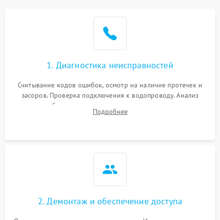
Не работает сушилка
2100 ₽
Подробнее →
Сбои в работе таймера
1700 ₽
Подробнее →
1. Диагностика неисправностей
Проблемы с
2100 ₽
Подробнее →
циркуляционным насосом
Считывание кодов ошибок, осмотр на наличие протечек и
засоров. Проверка подключения к водопроводу. Анализ
жалоб на отсутствие слива, нагрева, вращения
Подробнее
разбрызгивателей или срабатывание системы защиты
аквастоп.
2. Демонтаж и обеспечение доступа