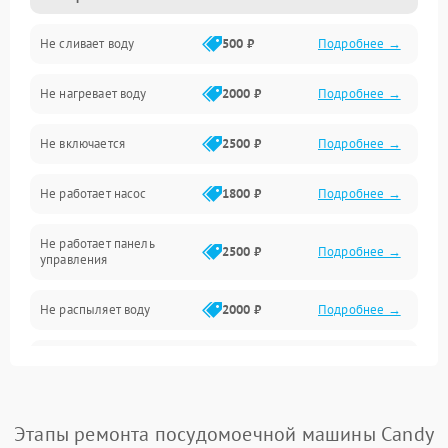
Не сливает воду
500 ₽
Подробнее →
Электропитание
Не нагревает воду
2000 ₽
Подробнее →
Датчики
Не включается
2500 ₽
Подробнее →
Нагрев
Не работает насос
1800 ₽
Подробнее →
Вода
Не работает панель
Гигиена
2500 ₽
Подробнее →
управления
Программное обеспечение
Не распыляет воду
2000 ₽
Подробнее →
Не запускается цикл
1800 ₽
Подробнее →
стирки
Проблемы с набором
Этапы ремонта посудомоечной машины Candy
1800 ₽
Подробнее →
воды