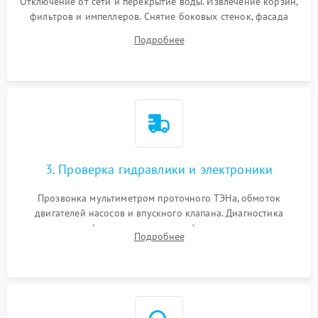
Отключение от сети и перекрытие воды. Извлечение корзин,
фильтров и импеллеров. Снятие боковых стенок, фасада
дверцы или нижнего поддона для прямого доступа к
Подробнее
циркуляционному насосу, ТЭНу и сливной помпе.
3. Проверка гидравлики и электроники
Прозвонка мультиметром проточного ТЭНа, обмоток
двигателей насосов и впускного клапана. Диагностика
прессостата (датчика уровня воды), датчика мутности,
Подробнее
концевика дверцы и электронного модуля управления.