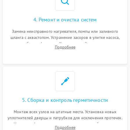
4. Ремонт и очистка систем
Замена неисправного нагревателя, помпы или заливного
шланга с аквастопом. Устранение засоров в улитке насоса,
патрубках и фильтрах. Компонентный ремонт платы
Подробнее
управления, восстановление поврежденной проводки.
5. Сборка и контроль герметичности
Монтаж всех узлов на штатные места. Установка новых
уплотнителей дверцы и патрубков для исключения протечек.
Надежная фиксация хомутов гидравлической системы,
Подробнее