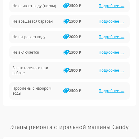
Не сливает воду (помпа)
2500 ₽
Подробнее →
Водоснабжение
Не вращается барабан
1500 ₽
Подробнее →
Слив
Не нагревает воду
2000 ₽
Подробнее →
Программное обеспечение
Не включается
1500 ₽
Подробнее →
Запах горелого при
1800 ₽
Подробнее →
работе
Проблемы с набором
2500 ₽
Подробнее →
воды
Замена ТЭНа
2200 ₽
Подробнее →
Замена платы управления
2200 ₽
Подробнее →
Этапы ремонта стиральной машины Candy