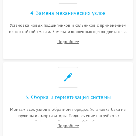
4. Замена механических узлов
Установка новых подшипников и сальников с применением
влагостойкой смазки. Замена изношенных щеток двигателя,
порванного ремня привода, неисправного сливного насоса
Подробнее
или поврежденной резиновой манжеты.
5. Сборка и герметизация системы
Монтаж всех узлов в обратном порядке. Установка бака на
пружины и амортизаторы. Подключение патрубков с
надежной фиксацией хомутами. Обработка стыков
Подробнее
герметиком для предотвращения возможных протечек воды.