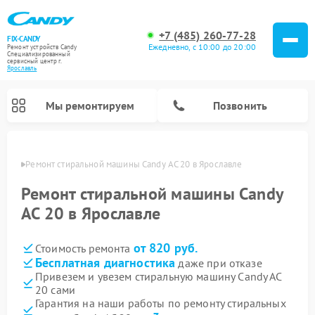
+7 (485) 260-77-28
FIX-CANDY
Ежедневно, с 10:00 до 20:00
Ремонт устройств Candy
Специализированный
cервисный центр г.
Ярославль
Мы ремонтируем
Позвонить
лавле
Ремонт стиральной машины Candy AC 20 в Ярославле
Ремонт стиральной машины Candy
AC 20 в Ярославле
от 820 руб.
Стоимость ремонта
Бесплатная диагностика
даже при отказе
Привезем и увезем стиральную машину Candy AC
20 сами
Ремонт варочных панелей Candy
Ремонт посудомоечных машин Candy
Ремонт водонагревателей Candy
Ремонт микроволновых печей Candy
Ремонт сушильных машин Candy
Гарантия на наши работы по ремонту стиральных