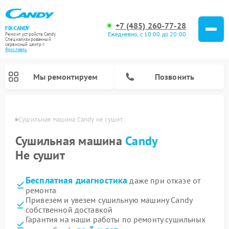
+7 (485) 260-77-28
FIX-CANDY
Ежедневно, с 10:00 до 20:00
Ремонт устройств Candy
Специализированный
cервисный центр г.
Ярославль
Мы ремонтируем
Позвонить
лавле
Сушильная машина Candy не сушит
Сушильная машина
Candy
Не сушит
Бесплатная диагностика
даже при отказе от
ремонта
Привезем и увезем сушильную машину Candy
собственной доставкой
Ремонт варочных панелей Candy
Ремонт посудомоечных машин Candy
Ремонт водонагревателей Candy
Ремонт микроволновых печей Candy
Ремонт стиральных машин Candy
Гарантия на наши работы по ремонту сушильных