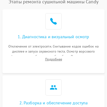
Этапы ремонта сушильной машины Candy
1. Диагностика и визуальный осмотр
Отключение от электросети. Считывание кодов ошибок на
дисплее и запуск сервисного теста. Осмотр ворсового
фильтра, теплообменника и барабана. Опрос клиента о
Подробнее
неисправностях (не сушит, не крутит барабан, сильно шумит
или выдает ошибку).
2. Разборка и обеспечение доступа