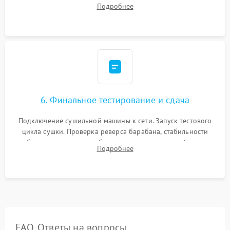
фиксация всех узлов, подключение клемм и шлейфов к
Подробнее
модулю управления. Монтаж корпусных панелей, люка и
верхней крышки устройства.
6. Финальное тестирование и сдача
Подключение сушильной машины к сети. Запуск тестового
цикла сушки. Проверка реверса барабана, стабильности
набора температуры, работы дренажного насоса (откачка
Подробнее
конденсата) и отсутствия посторонних скрипов, стуков или
вибраций.
FAQ. Ответы на вопросы