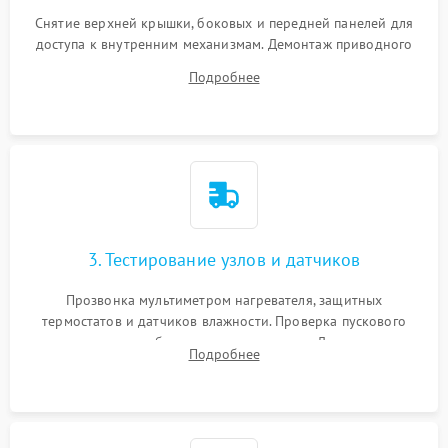
Снятие верхней крышки, боковых и передней панелей для
доступа к внутренним механизмам. Демонтаж приводного
ремня, панели управления и защитных кожухов.
Подробнее
Обеспечение свободного доступа к ТЭНу, компрессору,
двигателю и дренажной помпе.
3. Тестирование узлов и датчиков
Прозвонка мультиметром нагревателя, защитных
термостатов и датчиков влажности. Проверка пускового
конденсатора, обмоток мотора и помпы. Для машин с
Подробнее
тепловым насосом — диагностика работы компрессора и
оценка циркуляции хладагента.