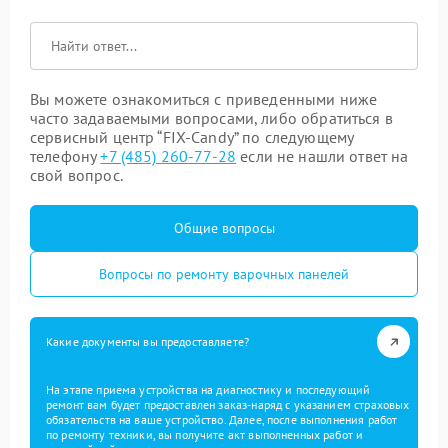
Вы можете ознакомиться с приведенными ниже
часто задаваемыми вопросами, либо обратиться в
сервисный центр “FIX-Candy” по следующему
телефону
+7 (485) 260-77-28
если не нашли ответ на
свой вопрос.
Общие вопросы
Вопросы по ремонту варочных панелей
Какие документы вы предоставляете?
На этапе приема устройства на диагностику и последующий
ремонт вам будет предоставлен заказ-наряд с указанием страховых
обязательств на ваше устройство. Далее, после выполнения работ
по ремонту техники, вы получите акт выполненных работ и