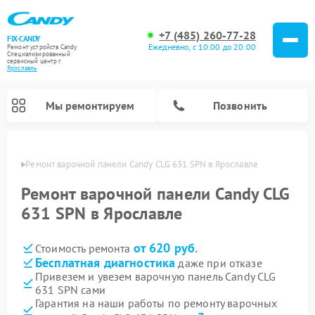
+7 (485) 260-77-28
FIX-CANDY
Ежедневно, с 10:00 до 20:00
Ремонт устройств Candy
Специализированный
cервисный центр г.
Ярославль
Мы ремонтируем
Позвонить
лавле
Ремонт варочной панели Candy CLG 631 SPN в Ярославле
Ремонт варочной панели Candy CLG
631 SPN в Ярославле
от 620 руб.
Стоимость ремонта
Бесплатная диагностика
даже при отказе
Привезем и увезем варочную панель Candy CLG
631 SPN сами
Ремонт водонагревателей Candy
Ремонт микроволновых печей Candy
Ремонт стиральных машин Candy
Ремонт посудомоечных машин Candy
Ремонт сушильных машин Candy
Гарантия на наши работы по ремонту варочных