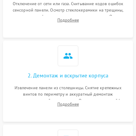
Отключение от сети или газа. Считывание кодов ошибок
сенсорной панели. Осмотр стеклокерамики на трещины,
проверка конфорок на равномерность нагрева. Опрос
Подробнее
клиента о симптомах (не включается, не видит посуду,
щелкает).
2. Демонтаж и вскрытие корпуса
Извлечение панели из столешницы. Снятие крепежных
винтов по периметру и аккуратный демонтаж
стеклокерамической поверхности. Отсоединение шлейфов
Подробнее
сенсорного блока для доступа к силовым платам, катушкам
или ТЭНам.