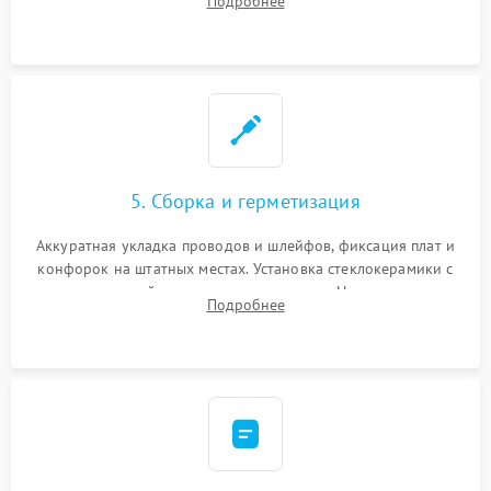
Подробнее
дорожек. Очистка контактов и замена поврежденной
проводки.
5. Сборка и герметизация
Аккуратная укладка проводов и шлейфов, фиксация плат и
конфорок на штатных местах. Установка стеклокерамики с
проверкой равномерности зазоров. Нанесение
Подробнее
термостойкого герметика или укладка уплотнительной
ленты по контуру.