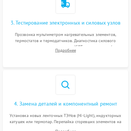
3. Тестирование электронных и силовых узлов
Прозвонка мультиметром нагревательных элементов,
термостатов и термодатчиков. Диагностика силового
модуля, реле, диодных мостов и IGBT-транзисторов (для
Подробнее
индукции). Проверка кранов и газ-контроля (для газовых
панелей).
4. Замена деталей и компонентный ремонт
Установка новых ленточных ТЭНов (Hi-Light), индукторных
катушек или термопар. Перепайка сгоревших элементов на
плате управления, восстановление токопроводящих