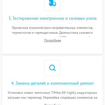
3. Тестирование электронных и силовых узлов
Прозвонка мультиметром нагревательных элементов,
термостатов и термодатчиков. Диагностика силового
модуля, реле, диодных мостов и IGBT-транзисторов (для
Подробнее
индукции). Проверка кранов и газ-контроля (для газовых
панелей).
4. Замена деталей и компонентный ремонт
Установка новых ленточных ТЭНов (Hi-Light), индукторных
катушек или термопар. Перепайка сгоревших элементов на
плате управления, восстановление токопроводящих