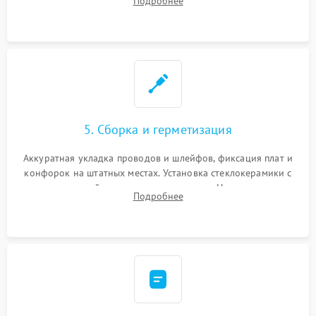
Подробнее
дорожек. Очистка контактов и замена поврежденной
проводки.
5. Сборка и герметизация
Аккуратная укладка проводов и шлейфов, фиксация плат и
конфорок на штатных местах. Установка стеклокерамики с
проверкой равномерности зазоров. Нанесение
Подробнее
термостойкого герметика или укладка уплотнительной
ленты по контуру.