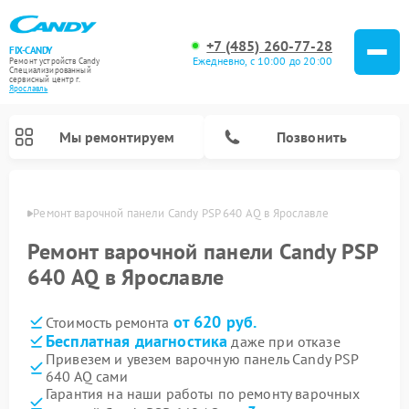
+7 (485) 260-77-28
FIX-CANDY
Ежедневно, с 10:00 до 20:00
Ремонт устройств Candy
Специализированный
cервисный центр г.
Ярославль
Мы ремонтируем
Позвонить
лавле
Ремонт варочной панели Candy PSP 640 AQ в Ярославле
Ремонт варочной панели Candy PSP
640 AQ в Ярославле
от 620 руб.
Стоимость ремонта
Бесплатная диагностика
даже при отказе
Привезем и увезем варочную панель Candy PSP
640 AQ сами
Ремонт водонагревателей Candy
Ремонт микроволновых печей Candy
Ремонт стиральных машин Candy
Ремонт посудомоечных машин Candy
Ремонт сушильных машин Candy
Гарантия на наши работы по ремонту варочных