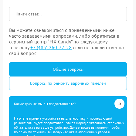
Вы можете ознакомиться с приведенными ниже
часто задаваемыми вопросами, либо обратиться в
сервисный центр “FIX-Candy” по следующему
телефону
+7 (485) 260-77-28
если не нашли ответ на
свой вопрос.
Общие вопросы
Вопросы по ремонту варочных панелей
Какие документы вы предоставляете?
На этапе приема устройства на диагностику и последующий
ремонт вам будет предоставлен заказ-наряд с указанием страховых
обязательств на ваше устройство. Далее, после выполнения работ
по ремонту техники, вы получите акт выполненных работ и