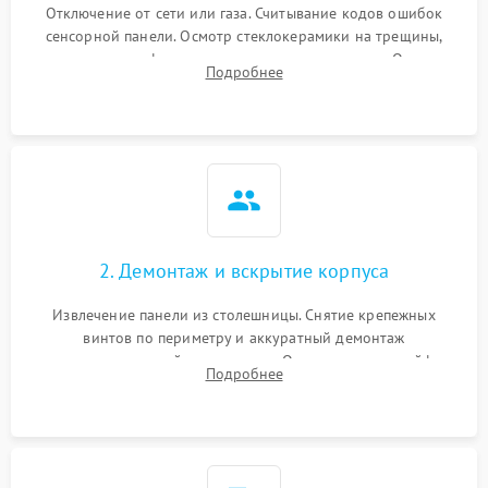
Отключение от сети или газа. Считывание кодов ошибок
сенсорной панели. Осмотр стеклокерамики на трещины,
проверка конфорок на равномерность нагрева. Опрос
Подробнее
клиента о симптомах (не включается, не видит посуду,
щелкает).
2. Демонтаж и вскрытие корпуса
Извлечение панели из столешницы. Снятие крепежных
винтов по периметру и аккуратный демонтаж
стеклокерамической поверхности. Отсоединение шлейфов
Подробнее
сенсорного блока для доступа к силовым платам, катушкам
или ТЭНам.