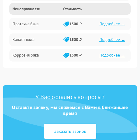
Неисправности
Стоимость
Датчики
Протечка бака
1500 ₽
Подробнее →
Механика
Капает вода
1500 ₽
Подробнее →
Коррозия бака
1500 ₽
Подробнее →
У Вас остались вопросы?
Оставьте заявку, мы свяжемся с Вами в ближайшее
время
Заказать звонок