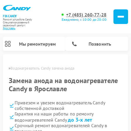
+7 (485) 260-77-28
FIX-CANDY
Ежедневно, с 10:00 до 20:00
Ремонт устройств Candy
Специализированный
cервисный центр г.
Ярославль
Мы ремонтируем
Позвонить
лавле
Водонагреватель Candy замена анода
Замена анода на водонагревателе
Candy в Ярославле
Привезем и увезем водонагреватель Candy
собственной доставкой
Гарантия на наши работы по ремонту
до 3-х лет
водонагревателей Candy
Ремонт варочных панелей Candy
Ремонт микроволновых печей Candy
Ремонт стиральных машин Candy
Ремонт посудомоечных машин Candy
Ремонт сушильных машин Candy
Срочный ремонт водонагревателей Candy в